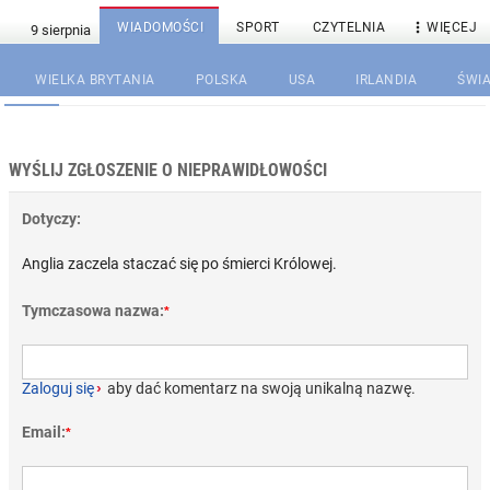

WIADOMOŚCI
SPORT
CZYTELNIA
WIĘCEJ
WIELKA BRYTANIA
POLSKA
USA
IRLANDIA
ŚWIA
WYŚLIJ ZGŁOSZENIE O NIEPRAWIDŁOWOŚCI
Dotyczy:
Anglia zaczela staczać się po śmierci Królowej.
Tymczasowa nazwa:
*
Zaloguj się
›
aby dać komentarz na swoją unikalną nazwę.
Email:
*