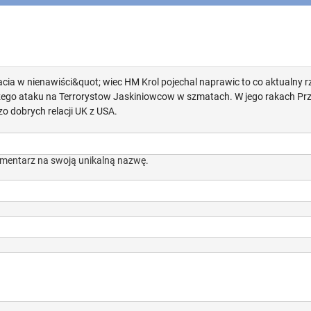
racia w nienawiści&quot; wiec HM Krol pojechal naprawic to co aktualny 
szego ataku na Terrorystow Jaskiniowcow w szmatach. W jego rakach Prz
o dobrych relacji UK z USA.
mentarz na swoją unikalną nazwę.