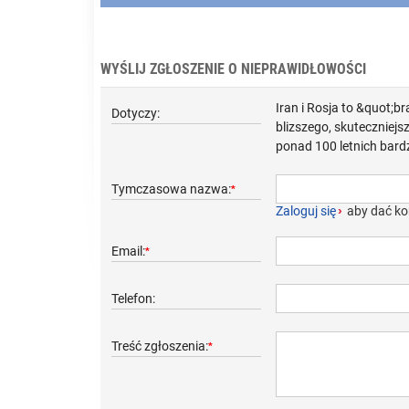
WYŚLIJ ZGŁOSZENIE O NIEPRAWIDŁOWOŚCI
Iran i Rosja to &quot;b
Dotyczy:
blizszego, skuteczniej
ponad 100 letnich bardz
Tymczasowa nazwa:
*
Zaloguj się
›
aby dać ko
Email:
*
Telefon:
Treść zgłoszenia:
*