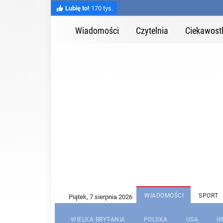
Lubię to!
170 tys.
Wiadomości
Czytelnia
Ciekawost
WIADOMOŚCI
SPORT
WIELKA BRYTANIA
POLSKA
USA
I