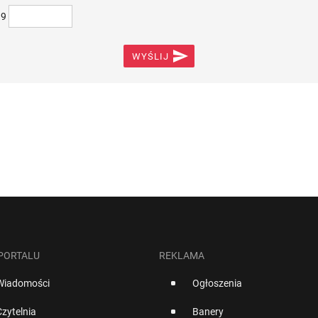
)9

WYŚLIJ
 PORTALU
REKLAMA
Wiadomości
Ogłoszenia
Czytelnia
Banery