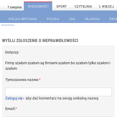

WIADOMOŚCI
SPORT
CZYTELNIA
WIĘCEJ
WIELKA BRYTANIA
POLSKA
USA
IRLANDIA
ŚWIA
WYŚLIJ ZGŁOSZENIE O NIEPRAWIDŁOWOŚCI
Dotyczy:
Firmy szalom szalom są firmami szalom bo szalom tylko szalom i
szalom
Tymczasowa nazwa:
*
Zaloguj się
›
aby dać komentarz na swoją unikalną nazwę.
Email:
*