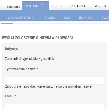

WIADOMOŚCI
SPORT
CZYTELNIA
WIĘCEJ
WIELKA BRYTANIA
POLSKA
USA
IRLANDIA
ŚWIA
WYŚLIJ ZGŁOSZENIE O NIEPRAWIDŁOWOŚCI
Dotyczy:
Zamienił stryjek siekierkę na kijek
Tymczasowa nazwa:
*
Zaloguj się
›
aby dać komentarz na swoją unikalną nazwę.
Email:
*