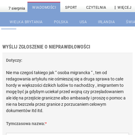

WIADOMOŚCI
SPORT
CZYTELNIA
WIĘCEJ
WIELKA BRYTANIA
POLSKA
USA
IRLANDIA
ŚWIA
WYŚLIJ ZGŁOSZENIE O NIEPRAWIDŁOWOŚCI
Dotyczy:
Nie ma czegoś takiego jak “ osoba migrancka “ , ten od
redagowania artykułu nie ośmieszaj się a druga sprawa to całe
hordy w większości dzikich ludów to nachodźcy , imigrantem to
mogę być ja gdybym uciekał przed wojną czy przeșladowaniem
ale idę na przejście graniczne albo ambasady i proszę o pomoc a
nie na bezczela przez granice z porzucaniem celowym
dokumentów itd itd.
Tymczasowa nazwa:
*