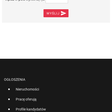

WYŚLIJ
OGŁOSZENIA
Nieruchomości
Pracę oferują
Profile kandydatów