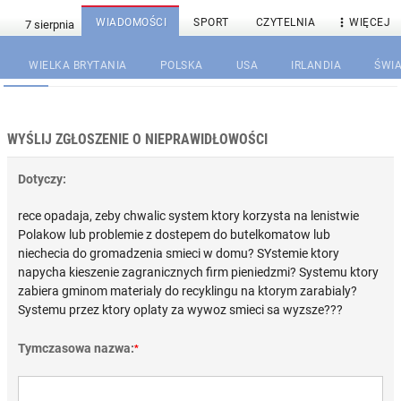

WIADOMOŚCI
SPORT
CZYTELNIA
WIĘCEJ
WIELKA BRYTANIA
POLSKA
USA
IRLANDIA
ŚWIA
WYŚLIJ ZGŁOSZENIE O NIEPRAWIDŁOWOŚCI
Dotyczy:
rece opadaja, zeby chwalic system ktory korzysta na lenistwie
Polakow lub problemie z dostepem do butelkomatow lub
niechecia do gromadzenia smieci w domu? SYstemie ktory
napycha kieszenie zagranicznych firm pieniedzmi? Systemu ktory
zabiera gminom materialy do recyklingu na ktorym zarabialy?
Systemu przez ktory oplaty za wywoz smieci sa wyzsze???
Tymczasowa nazwa:
*