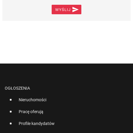

WYŚLIJ
OGŁOSZENIA
Nieruchomości
Pracę oferują
Profile kandydatów