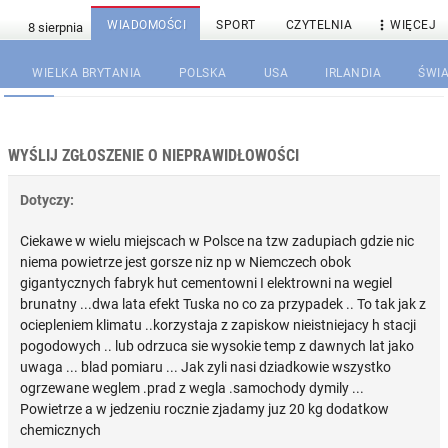

WIADOMOŚCI
SPORT
CZYTELNIA
WIĘCEJ
WIELKA BRYTANIA
POLSKA
USA
IRLANDIA
ŚWIA
WYŚLIJ ZGŁOSZENIE O NIEPRAWIDŁOWOŚCI
Dotyczy:
Ciekawe w wielu miejscach w Polsce na tzw zadupiach gdzie nic
niema powietrze jest gorsze niz np w Niemczech obok
gigantycznych fabryk hut cementowni I elektrowni na wegiel
brunatny ...dwa lata efekt Tuska no co za przypadek .. To tak jak z
ociepleniem klimatu ..korzystaja z zapiskow nieistniejacy h stacji
pogodowych .. lub odrzuca sie wysokie temp z dawnych lat jako
uwaga ... blad pomiaru ... Jak zyli nasi dziadkowie wszystko
ogrzewane weglem .prad z wegla .samochody dymily ...
Powietrze a w jedzeniu rocznie zjadamy juz 20 kg dodatkow
chemicznych