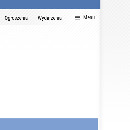

Zaloguj
English


Zaloguj
Rejestracja
DZIAŁY PORTAL
Version
Menu
Ogłoszenia
Wydarzenia
Ogłosz
Wiado
Czyteln
Ciekaw
Poradn
Wydarz
Społec
Rekla
Biuro