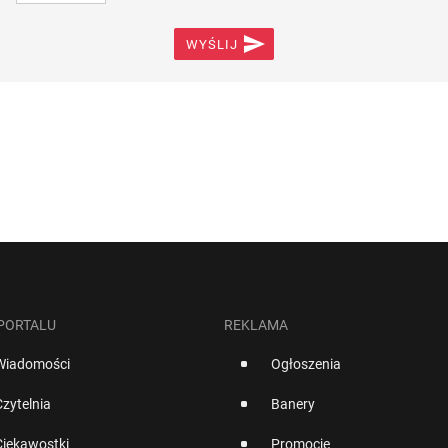

WYŚLIJ
 PORTALU
REKLAMA
Wiadomości
Ogłoszenia
Czytelnia
Banery
Ciekawostki
Promocje