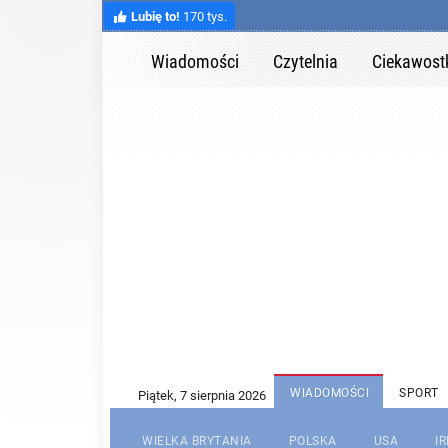
Lubię to!
170 tys.
Wiadomości
Czytelnia
Ciekawost
WIADOMOŚCI
SPORT
WIELKA BRYTANIA
POLSKA
USA
I