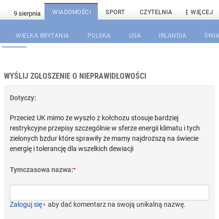

WIADOMOŚCI
SPORT
CZYTELNIA
WIĘCEJ
WIELKA BRYTANIA
POLSKA
USA
IRLANDIA
ŚWIA
WYŚLIJ ZGŁOSZENIE O NIEPRAWIDŁOWOŚCI
Dotyczy:
Przecież UK mimo że wyszło z kołchozu stosuje bardziej
restrykcyjne przepisy szczególnie w sferze energii klimatu i tych
zielonych bzdur które sprawiły że mamy najdroższą na świecie
energię i tolerancję dla wszelkich dewiacji
Tymczasowa nazwa:
*
Zaloguj się
›
aby dać komentarz na swoją unikalną nazwę.