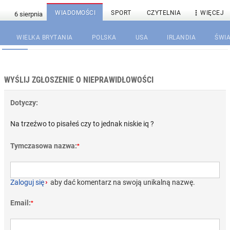

WIADOMOŚCI
SPORT
CZYTELNIA
WIĘCEJ
WIELKA BRYTANIA
POLSKA
USA
IRLANDIA
ŚWIA
WYŚLIJ ZGŁOSZENIE O NIEPRAWIDŁOWOŚCI
Dotyczy:
Na trzeźwo to pisałeś czy to jednak niskie iq ?
Tymczasowa nazwa:
*
Zaloguj się
›
aby dać komentarz na swoją unikalną nazwę.
Email:
*