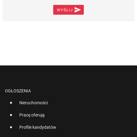

WYŚLIJ
OGŁOSZENIA
Nieruchomości
Pracę oferują
Profile kandydatów