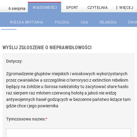

WIADOMOŚCI
SPORT
CZYTELNIA
WIĘCEJ
WIELKA BRYTANIA
POLSKA
USA
IRLANDIA
ŚWIA
WYŚLIJ ZGŁOSZENIE O NIEPRAWIDŁOWOŚCI
Dotyczy:
Zgromadzenie głupków miejskich i wioskowych wykorzystanych
przez cwaniaków a szczególnie ci terrorysci z extinction rebeliom
będący na żołdzie u Sorosa należałoby tu zacytować stare hasło
raz sierpem raz młotem czerwoną hołotę a jakoś nie widzę
antywojennych haseł godzących w bezcenne państwo leżące tam
gdzie chce i jego powiernika
Tymczasowa nazwa:
*