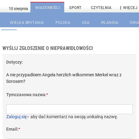

WIADOMOŚCI
SPORT
CZYTELNIA
WIĘCEJ
WIELKA BRYTANIA
POLSKA
USA
IRLANDIA
ŚWIA
WYŚLIJ ZGŁOSZENIE O NIEPRAWIDŁOWOŚCI
Dotyczy:
A nie przypadkiem Angela herzlich wilkommen Merkel wraz z
Sorosem?
Tymczasowa nazwa:
*
Zaloguj się
›
aby dać komentarz na swoją unikalną nazwę.
Email:
*