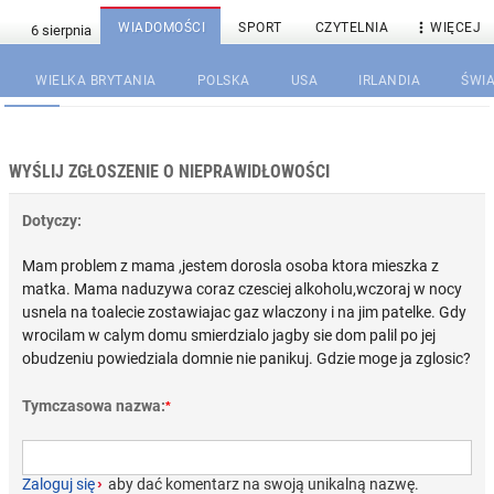

WIADOMOŚCI
SPORT
CZYTELNIA
WIĘCEJ
WIELKA BRYTANIA
POLSKA
USA
IRLANDIA
ŚWIA
WYŚLIJ ZGŁOSZENIE O NIEPRAWIDŁOWOŚCI
Dotyczy:
Mam problem z mama ,jestem dorosla osoba ktora mieszka z
matka. Mama naduzywa coraz czesciej alkoholu,wczoraj w nocy
usnela na toalecie zostawiajac gaz wlaczony i na jim patelke. Gdy
wrocilam w calym domu smierdzialo jagby sie dom palil po jej
obudzeniu powiedziala domnie nie panikuj. Gdzie moge ja zglosic?
Tymczasowa nazwa:
*
Zaloguj się
›
aby dać komentarz na swoją unikalną nazwę.