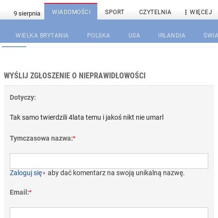

WIADOMOŚCI
SPORT
CZYTELNIA
WIĘCEJ
WIELKA BRYTANIA
POLSKA
USA
IRLANDIA
ŚWIA
WYŚLIJ ZGŁOSZENIE O NIEPRAWIDŁOWOŚCI
Dotyczy:
Tak samo twierdzili 4lata temu i jakoś nikt nie umarl
Tymczasowa nazwa:
*
Zaloguj się
›
aby dać komentarz na swoją unikalną nazwę.
Email:
*