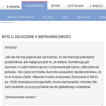

WIADOMOŚCI
SPORT
CZYTELNIA
WIĘCEJ
WIELKA BRYTANIA
POLSKA
USA
IRLANDIA
ŚWIA
WYŚLIJ ZGŁOSZENIE O NIEPRAWIDŁOWOŚCI
Dotyczy:
Jak sie nie ma pojecia jak zarzadzac, to sie marnuje pieniadze
podatnikow, ale najlepsze jest to, ze siedza i kombinuja jak
wyrwac z Ludzi ostatni grosz i oczywiscie jak karac, zeby jeszcze
pohulac. No i jeszcze trzeba durnote uzasadnic Spoleczenstwu, ze
to w trosce o Nich. Wlasnie trudno zrozumiec Znaczenie O NICH.
ps. Otyli czesciej puszczaja baki, moze wprowadzic rowniez dla
nich podatek za przyczynianie sie do globalnego ocieplenia
Tymczasowa nazwa:
*