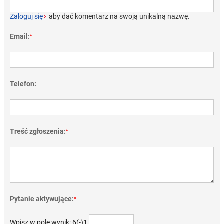
Zaloguj się
›
aby dać komentarz na swoją unikalną nazwę.
Email:
*
Telefon:
Treść zgłoszenia:
*
Pytanie aktywujące:
*
Wpisz w pole wynik: 6(-)1