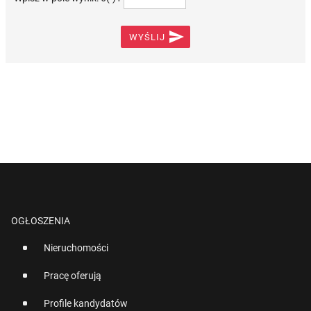

WYŚLIJ
OGŁOSZENIA
Nieruchomości
Pracę oferują
Profile kandydatów