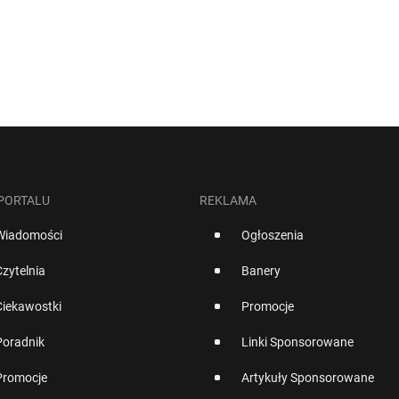
 PORTALU
REKLAMA
Wiadomości
Ogłoszenia
Czytelnia
Banery
Ciekawostki
Promocje
Poradnik
Linki Sponsorowane
Promocje
Artykuły Sponsorowane