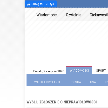
Lubię to!
170 tys.
Wiadomości
Czytelnia
Ciekawost
WIADOMOŚCI
SPORT
WIELKA BRYTANIA
POLSKA
USA
I
WYŚLIJ ZGŁOSZENIE O NIEPRAWIDŁOWOŚCI