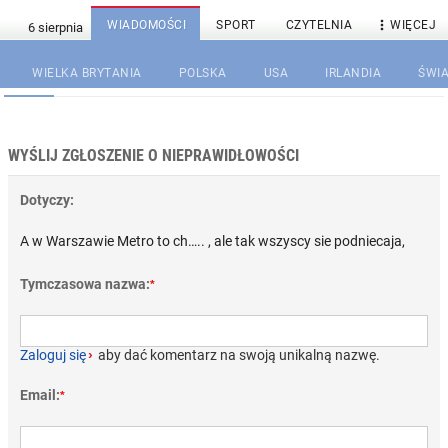

WIADOMOŚCI
SPORT
CZYTELNIA
WIĘCEJ
WIELKA BRYTANIA
POLSKA
USA
IRLANDIA
ŚWIA
WYŚLIJ ZGŁOSZENIE O NIEPRAWIDŁOWOŚCI
Dotyczy:
A w Warszawie Metro to ch….. , ale tak wszyscy sie podniecaja,
Tymczasowa nazwa:
*
Zaloguj się
›
aby dać komentarz na swoją unikalną nazwę.
Email:
*