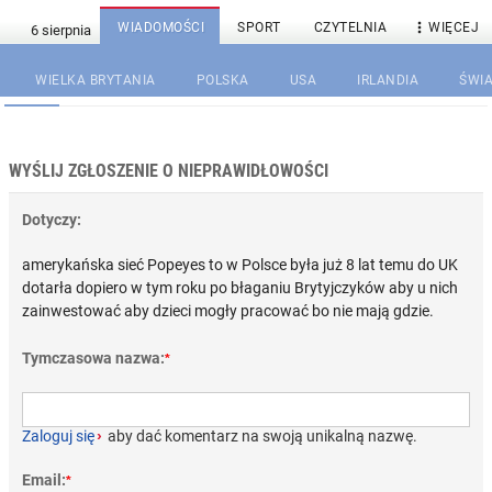

WIADOMOŚCI
SPORT
CZYTELNIA
WIĘCEJ
WIELKA BRYTANIA
POLSKA
USA
IRLANDIA
ŚWIA
WYŚLIJ ZGŁOSZENIE O NIEPRAWIDŁOWOŚCI
Dotyczy:
amerykańska sieć Popeyes to w Polsce była już 8 lat temu do UK
dotarła dopiero w tym roku po błaganiu Brytyjczyków aby u nich
zainwestować aby dzieci mogły pracować bo nie mają gdzie.
Tymczasowa nazwa:
*
Zaloguj się
›
aby dać komentarz na swoją unikalną nazwę.
Email:
*