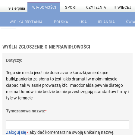

WIADOMOŚCI
SPORT
CZYTELNIA
WIĘCEJ
WIELKA BRYTANIA
POLSKA
USA
IRLANDIA
ŚWIA
WYŚLIJ ZGŁOSZENIE O NIEPRAWIDŁOWOŚCI
Dotyczy:
Tego sie nie da jesc! nie dosmazone kurczki,śmierdzące
bułki,panierka za słona to jest jakis dramat! w moim miescie
ciapaci tak wlasnie prowaszą kfc i macdonalda,pewnie dlatego
nie ma tłumów i nie bedzie bo nie przestrzegają standartow firmy i
tyle w temacie
Tymczasowa nazwa:
*
Zaloguj się
›
aby dać komentarz na swoją unikalną nazwę.