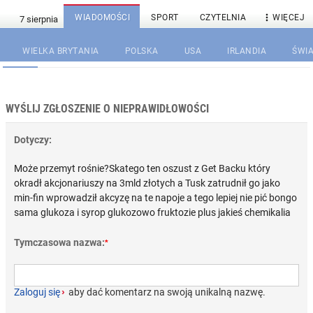

WIADOMOŚCI
SPORT
CZYTELNIA
WIĘCEJ
WIELKA BRYTANIA
POLSKA
USA
IRLANDIA
ŚWIA
WYŚLIJ ZGŁOSZENIE O NIEPRAWIDŁOWOŚCI
Dotyczy:
Może przemyt rośnie?Skatego ten oszust z Get Backu który
okradł akcjonariuszy na 3mld złotych a Tusk zatrudnił go jako
min-fin wprowadził akcyzę na te napoje a tego lepiej nie pić bongo
sama glukoza i syrop glukozowo fruktozie plus jakieś chemikalia
Tymczasowa nazwa:
*
Zaloguj się
›
aby dać komentarz na swoją unikalną nazwę.