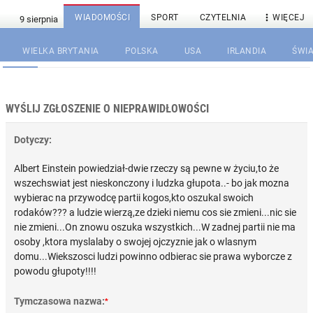

WIADOMOŚCI
SPORT
CZYTELNIA
WIĘCEJ
WIELKA BRYTANIA
POLSKA
USA
IRLANDIA
ŚWIA
WYŚLIJ ZGŁOSZENIE O NIEPRAWIDŁOWOŚCI
Dotyczy:
Albert Einstein powiedział-dwie rzeczy są pewne w życiu,to że
wszechswiat jest nieskonczony i ludzka głupota..- bo jak mozna
wybierac na przywodcę partii kogos,kto oszukal swoich
rodaków??? a ludzie wierzą,ze dzieki niemu cos sie zmieni...nic sie
nie zmieni...On znowu oszuka wszystkich...W zadnej partii nie ma
osoby ,ktora myslalaby o swojej ojczyznie jak o wlasnym
domu...Wiekszosci ludzi powinno odbierac sie prawa wyborcze z
powodu głupoty!!!!
Tymczasowa nazwa:
*