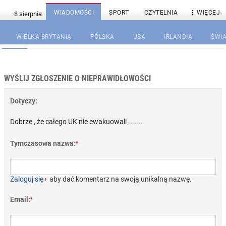

WIADOMOŚCI
SPORT
CZYTELNIA
WIĘCEJ
WIELKA BRYTANIA
POLSKA
USA
IRLANDIA
ŚWIA
WYŚLIJ ZGŁOSZENIE O NIEPRAWIDŁOWOŚCI
Dotyczy:
Dobrze , że całego UK nie ewakuowali .......
Tymczasowa nazwa:
*
Zaloguj się
›
aby dać komentarz na swoją unikalną nazwę.
Email:
*