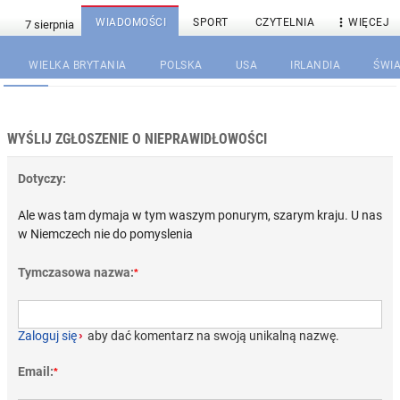

WIADOMOŚCI
SPORT
CZYTELNIA
WIĘCEJ
WIELKA BRYTANIA
POLSKA
USA
IRLANDIA
ŚWIA
WYŚLIJ ZGŁOSZENIE O NIEPRAWIDŁOWOŚCI
Dotyczy:
Ale was tam dymaja w tym waszym ponurym, szarym kraju. U nas
w Niemczech nie do pomyslenia
Tymczasowa nazwa:
*
Zaloguj się
›
aby dać komentarz na swoją unikalną nazwę.
Email:
*