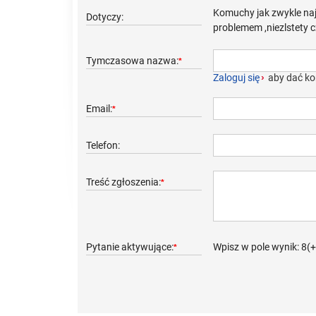
Komuchy jak zwykle naj
Dotyczy:
problemem ,niezlstety c
Tymczasowa nazwa:
*
Zaloguj się
›
aby dać ko
Email:
*
Telefon:
Treść zgłoszenia:
*
Pytanie aktywujące:
Wpisz w pole wynik: 8(
*