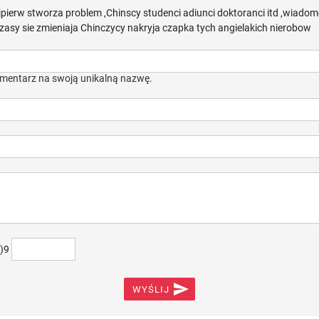
pierw stworza problem ,Chinscy studenci adiunci doktoranci itd ,wiadomo
zasy sie zmieniaja Chinczycy nakryja czapka tych angielakich nierobow
mentarz na swoją unikalną nazwę.
+)9

WYŚLIJ