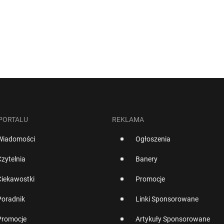
 PORTALU
REKLAMA
Wiadomości
Ogłoszenia
Czytelnia
Banery
Ciekawostki
Promocje
Poradnik
Linki Sponsorowane
Promocje
Artykuły Sponsorowane