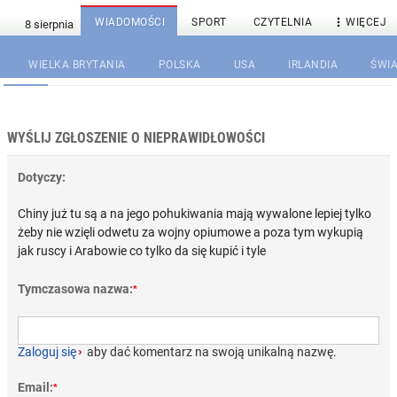

WIADOMOŚCI
SPORT
CZYTELNIA
WIĘCEJ
WIELKA BRYTANIA
POLSKA
USA
IRLANDIA
ŚWIA
WYŚLIJ ZGŁOSZENIE O NIEPRAWIDŁOWOŚCI
Dotyczy:
Chiny już tu są a na jego pohukiwania mają wywalone lepiej tylko
żeby nie wzięli odwetu za wojny opiumowe a poza tym wykupią
jak ruscy i Arabowie co tylko da się kupić i tyle
Tymczasowa nazwa:
*
Zaloguj się
›
aby dać komentarz na swoją unikalną nazwę.
Email:
*