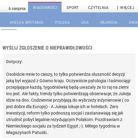

WIADOMOŚCI
SPORT
CZYTELNIA
WIĘCEJ
WIELKA BRYTANIA
POLSKA
USA
IRLANDIA
ŚWIA
WYŚLIJ ZGŁOSZENIE O NIEPRAWIDŁOWOŚCI
Dotyczy:
Osobiście mnie to cieszy, to tylko potwierdza słuszność decyzji
jaką był wyjazd z Gówno kraju. Oczywiście patologia i taśmociągi
przepijające każdą, tygodniówkę będą uważały że to raj na ziemi
ino jest. Ale fakty, trendy tylko potwierdzają obserwacje, że Jukeja
idzie na dno. Codziennie przybijają do wybrzeży inżynierowie ( co
jest dobre dla Europy) - A Jukeja lokuje ich w hotelach. Zero
inwestycji, reform tylko podnoszą socjal i zastanawiają się jak
utrudnić pobyt legalnie rezydującym Polakom. Pozdrawiam z
Niemieckiego socjalu za tydzień Egypt ;-). Miłego tygodnia w
Magazynach Patuski..