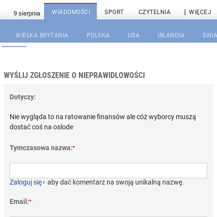

WIADOMOŚCI
SPORT
CZYTELNIA
WIĘCEJ
WIELKA BRYTANIA
POLSKA
USA
IRLANDIA
ŚWIA
WYŚLIJ ZGŁOSZENIE O NIEPRAWIDŁOWOŚCI
Dotyczy:
Nie wygląda to na ratowanie finansów ale cóż wyborcy muszą
dostać coś na oslode
Tymczasowa nazwa:
*
Zaloguj się
›
aby dać komentarz na swoją unikalną nazwę.
Email:
*