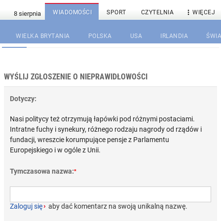

WIADOMOŚCI
SPORT
CZYTELNIA
WIĘCEJ
WIELKA BRYTANIA
POLSKA
USA
IRLANDIA
ŚWIA
WYŚLIJ ZGŁOSZENIE O NIEPRAWIDŁOWOŚCI
Dotyczy:
Nasi politycy też otrzymują łapówki pod różnymi postaciami.
Intratne fuchy i synekury, różnego rodzaju nagrody od rządów i
fundacji, wreszcie korumpujące pensje z Parlamentu
Europejskiego i w ogóle z Unii.
Tymczasowa nazwa:
*
Zaloguj się
›
aby dać komentarz na swoją unikalną nazwę.