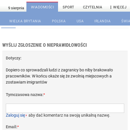

WIADOMOŚCI
SPORT
CZYTELNIA
WIĘCEJ
WIELKA BRYTANIA
POLSKA
USA
IRLANDIA
ŚWIA
WYŚLIJ ZGŁOSZENIE O NIEPRAWIDŁOWOŚCI
Dotyczy:
Dopiero co sprowadzali ludzi z zagranicy bo niby brakowało
pracowników. W końcu okaże się że zwolnią miejscowych a
zostawiam imigrantów
Tymczasowa nazwa:
*
Zaloguj się
›
aby dać komentarz na swoją unikalną nazwę.
Email:
*