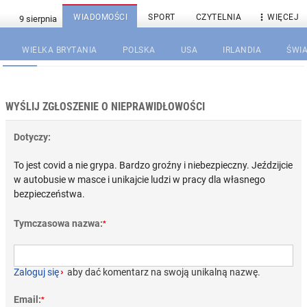

WIADOMOŚCI
SPORT
CZYTELNIA
WIĘCEJ
WIELKA BRYTANIA
POLSKA
USA
IRLANDIA
ŚWIA
WYŚLIJ ZGŁOSZENIE O NIEPRAWIDŁOWOŚCI
Dotyczy:
To jest covid a nie grypa. Bardzo groźny i niebezpieczny. Jeździjcie
w autobusie w masce i unikajcie ludzi w pracy dla własnego
bezpieczeństwa.
Tymczasowa nazwa:
*
Zaloguj się
›
aby dać komentarz na swoją unikalną nazwę.
Email:
*