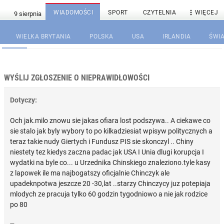

WIADOMOŚCI
SPORT
CZYTELNIA
WIĘCEJ
WIELKA BRYTANIA
POLSKA
USA
IRLANDIA
ŚWIA
WYŚLIJ ZGŁOSZENIE O NIEPRAWIDŁOWOŚCI
Dotyczy:
Och jak.milo znowu sie jakas ofiara lost podszywa.. A ciekawe co
sie stalo jak byly wybory to po kilkadziesiat wpisyw politycznych a
teraz takie nudy Giertych i Fundusz PIS sie skonczyl .. Chiny
niestety tez kiedys zaczna padac jak USA I Unia dlugi korupcja I
wydatki na byle co... u Urzednika Chinskiego znaleziono.tyle kasy
z lapowek ile ma najbogatszy oficjalnie Chinczyk ale
upadeknpotwa jeszcze 20 -30,lat ..starzy Chinczycy juz potepiaja
mlodych ze pracuja tylko 60 godzin tygodniowo a nie jak rodzice
po 80