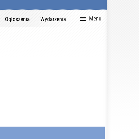

Zaloguj
English


Zaloguj
Rejestracja
DZIAŁY PORTAL
Version
Menu
Ogłoszenia
Wydarzenia
Ogłosz
Wiado
Czyteln
Ciekaw
Poradn
Wydarz
Społec
Rekla
Biuro