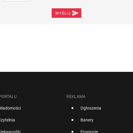

WYŚLIJ
 PORTALU
REKLAMA
Wiadomości
Ogłoszenia
Czytelnia
Banery
Ciekawostki
Promocje