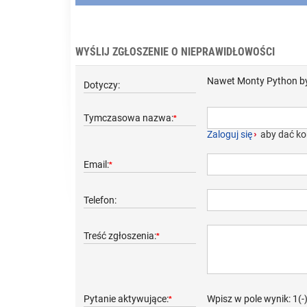
WYŚLIJ ZGŁOSZENIE O NIEPRAWIDŁOWOŚCI
Nawet Monty Python by t
Dotyczy:
Tymczasowa nazwa:
*
Zaloguj się
›
aby dać ko
Email:
*
Telefon:
Treść zgłoszenia:
*
Pytanie aktywujące:
Wpisz w pole wynik: 1(-
*