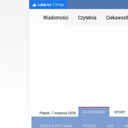
Lubię to!
170 tys.
Wiadomości
Czytelnia
Ciekawost
WIADOMOŚCI
SPORT
WIELKA BRYTANIA
POLSKA
USA
I