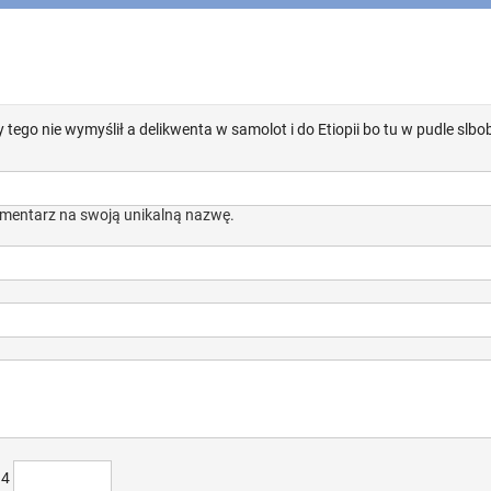
ego nie wymyślił a delikwenta w samolot i do Etiopii bo tu w pudle slbo
mentarz na swoją unikalną nazwę.
)4