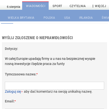

WIADOMOŚCI
SPORT
CZYTELNIA
WIĘCEJ
WIELKA BRYTANIA
POLSKA
USA
IRLANDIA
ŚWIA
WYŚLIJ ZGŁOSZENIE O NIEPRAWIDŁOWOŚCI
Dotyczy:
W całej Europie upadają firmy a u nas na bezpiecznej wyspie
rosną inwestycje i będzie praca za funty
Tymczasowa nazwa:
*
Zaloguj się
›
aby dać komentarz na swoją unikalną nazwę.
Email:
*