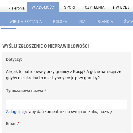

WIADOMOŚCI
SPORT
CZYTELNIA
WIĘCEJ
WIELKA BRYTANIA
POLSKA
USA
IRLANDIA
ŚWIA
WYŚLIJ ZGŁOSZENIE O NIEPRAWIDŁOWOŚCI
Dotyczy:
Ale jak to patrolowały przy granicy z Rosją? A gdzie narracja że
gdyby nie ukraina to mielibyśmy rosje przy granicy?
Tymczasowa nazwa:
*
Zaloguj się
›
aby dać komentarz na swoją unikalną nazwę.
Email:
*