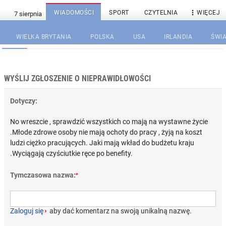

WIADOMOŚCI
SPORT
CZYTELNIA
WIĘCEJ
WIELKA BRYTANIA
POLSKA
USA
IRLANDIA
ŚWIA
WYŚLIJ ZGŁOSZENIE O NIEPRAWIDŁOWOŚCI
Dotyczy:
No wreszcie , sprawdzić wszystkich co mają na wystawne życie
.Młode zdrowe osoby nie mają ochoty do pracy , żyją na koszt
ludzi ciężko pracujących. Jaki mają wkład do budżetu kraju
.Wyciągają czyściutkie ręce po benefity.
Tymczasowa nazwa:
*
Zaloguj się
›
aby dać komentarz na swoją unikalną nazwę.