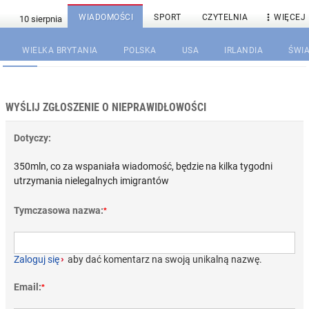

WIADOMOŚCI
SPORT
CZYTELNIA
WIĘCEJ
WIELKA BRYTANIA
POLSKA
USA
IRLANDIA
ŚWIA
WYŚLIJ ZGŁOSZENIE O NIEPRAWIDŁOWOŚCI
Dotyczy:
350mln, co za wspaniała wiadomość, będzie na kilka tygodni
utrzymania nielegalnych imigrantów
Tymczasowa nazwa:
*
Zaloguj się
›
aby dać komentarz na swoją unikalną nazwę.
Email:
*