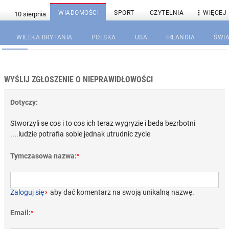

WIADOMOŚCI
SPORT
CZYTELNIA
WIĘCEJ
WIELKA BRYTANIA
POLSKA
USA
IRLANDIA
ŚWIA
WYŚLIJ ZGŁOSZENIE O NIEPRAWIDŁOWOŚCI
Dotyczy:
Stworzyli se cos i to cos ich teraz wygryzie i beda bezrbotni
....ludzie potrafia sobie jednak utrudnic zycie
Tymczasowa nazwa:
*
Zaloguj się
›
aby dać komentarz na swoją unikalną nazwę.
Email:
*