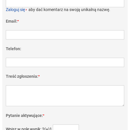
Zaloguj się
›
aby dać komentarz na swoją unikalną nazwę.
Email:
*
Telefon:
Treść zgłoszenia:
*
Pytanie aktywujące:
*
Wpisz w pole wynik: 2(+)1