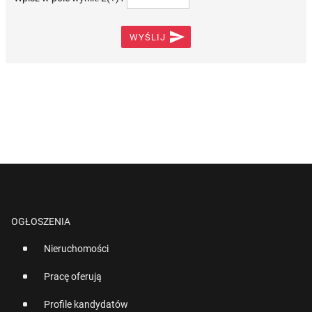

WYŚLIJ
OGŁOSZENIA
Nieruchomości
Pracę oferują
Profile kandydatów