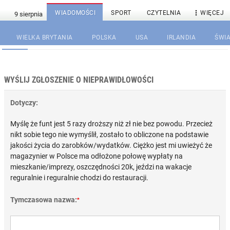

WIADOMOŚCI
SPORT
CZYTELNIA
WIĘCEJ
WIELKA BRYTANIA
POLSKA
USA
IRLANDIA
ŚWIA
WYŚLIJ ZGŁOSZENIE O NIEPRAWIDŁOWOŚCI
Dotyczy:
Myślę że funt jest 5 razy droższy niż zł nie bez powodu. Przecież
nikt sobie tego nie wymyślił, zostało to obliczone na podstawie
jakości życia do zarobków/wydatków. Ciężko jest mi uwieżyć że
magazynier w Polsce ma odłożone połowę wypłaty na
mieszkanie/imprezy, oszczędności 20k, jeździ na wakacje
reguralnie i reguralnie chodzi do restauracji.
Tymczasowa nazwa:
*