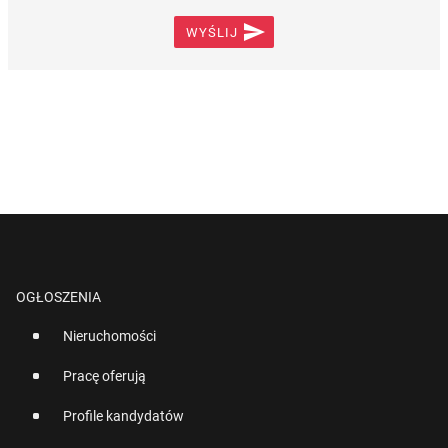

WYŚLIJ
OGŁOSZENIA
Nieruchomości
Pracę oferują
Profile kandydatów