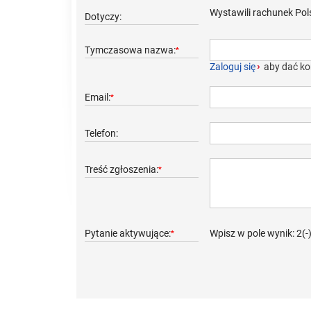
Wystawili rachunek Pols
Dotyczy:
Tymczasowa nazwa:
*
Zaloguj się
›
aby dać ko
Email:
*
Telefon:
Treść zgłoszenia:
*
Pytanie aktywujące:
Wpisz w pole wynik: 2(-
*