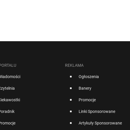
 PORTALU
REKLAMA
Wiadomości
Ogłoszenia
Czytelnia
Banery
Ciekawostki
Promocje
Poradnik
Linki Sponsorowane
Promocje
Artykuły Sponsorowane