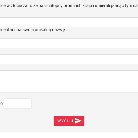
ce w złocie za to że nasi chłopcy bronili ich kraju i umierali płacąc tym
mentarz na swoją unikalną nazwę.
)6

WYŚLIJ