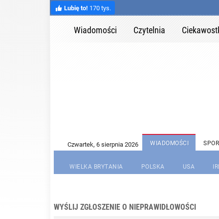
Lubię to!
170 tys.
Wiadomości
Czytelnia
Ciekawost
WIADOMOŚCI
SPOR
WIELKA BRYTANIA
POLSKA
USA
I
WYŚLIJ ZGŁOSZENIE O NIEPRAWIDŁOWOŚCI