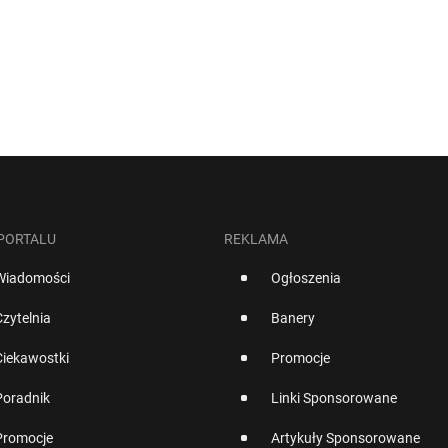
 PORTALU
REKLAMA
Wiadomości
Ogłoszenia
Czytelnia
Banery
Ciekawostki
Promocje
Poradnik
Linki Sponsorowane
Promocje
Artykuły Sponsorowane