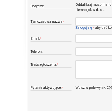
Oddali kraj muzułmanom t
Dotyczy:
ciemno jsk w d…u …
Tymczasowa nazwa:
*
Zaloguj się
›
aby dać ko
Email:
*
Telefon:
Treść zgłoszenia:
*
Pytanie aktywujące:
Wpisz w pole wynik: 2(-
*