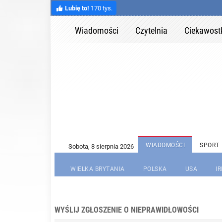
Lubię to!
170 tys.
Wiadomości
Czytelnia
Ciekawost
WIADOMOŚCI
SPORT
WIELKA BRYTANIA
POLSKA
USA
I
WYŚLIJ ZGŁOSZENIE O NIEPRAWIDŁOWOŚCI