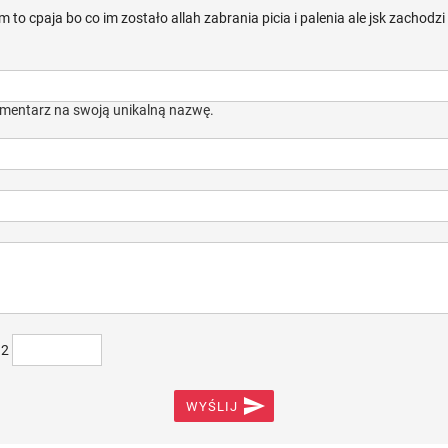
o cpaja bo co im zostało allah zabrania picia i palenia ale jsk zachodzi sł
mentarz na swoją unikalną nazwę.
)2

WYŚLIJ