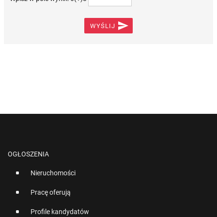

WYŚLIJ
OGŁOSZENIA
Nieruchomości
Pracę oferują
Profile kandydatów