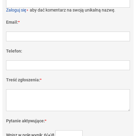
Zaloguj się
›
aby dać komentarz na swoją unikalną nazwę.
Email:
*
Telefon:
Treść zgłoszenia:
*
Pytanie aktywujące:
*
Wpisz w pole wynik: 6(+)8