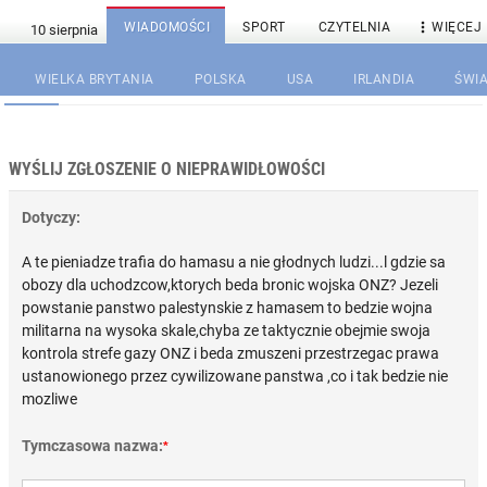

WIADOMOŚCI
SPORT
CZYTELNIA
WIĘCEJ
WIELKA BRYTANIA
POLSKA
USA
IRLANDIA
ŚWIA
WYŚLIJ ZGŁOSZENIE O NIEPRAWIDŁOWOŚCI
Dotyczy:
A te pieniadze trafia do hamasu a nie głodnych ludzi...l gdzie sa
obozy dla uchodzcow,ktorych beda bronic wojska ONZ? Jezeli
powstanie panstwo palestynskie z hamasem to bedzie wojna
militarna na wysoka skale,chyba ze taktycznie obejmie swoja
kontrola strefe gazy ONZ i beda zmuszeni przestrzegac prawa
ustanowionego przez cywilizowane panstwa ,co i tak bedzie nie
mozliwe
Tymczasowa nazwa:
*