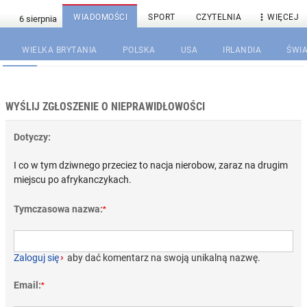

WIADOMOŚCI
SPORT
CZYTELNIA
WIĘCEJ
WIELKA BRYTANIA
POLSKA
USA
IRLANDIA
ŚWIA
WYŚLIJ ZGŁOSZENIE O NIEPRAWIDŁOWOŚCI
Dotyczy:
I co w tym dziwnego przeciez to nacja nierobow, zaraz na drugim
miejscu po afrykanczykach.
Tymczasowa nazwa:
*
Zaloguj się
›
aby dać komentarz na swoją unikalną nazwę.
Email:
*