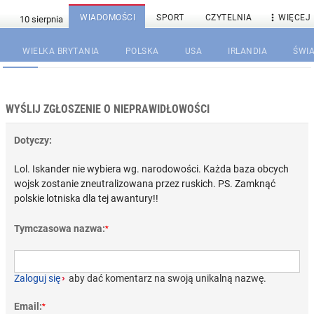

WIADOMOŚCI
SPORT
CZYTELNIA
WIĘCEJ
WIELKA BRYTANIA
POLSKA
USA
IRLANDIA
ŚWIA
WYŚLIJ ZGŁOSZENIE O NIEPRAWIDŁOWOŚCI
Dotyczy:
Lol. Iskander nie wybiera wg. narodowości. Każda baza obcych
wojsk zostanie zneutralizowana przez ruskich. PS. Zamknąć
polskie lotniska dla tej awantury!!
Tymczasowa nazwa:
*
Zaloguj się
›
aby dać komentarz na swoją unikalną nazwę.
Email:
*