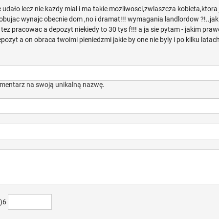
 udało lecz nie kazdy mial i ma takie mozliwosci,zwlaszcza kobieta,ktora 
bujac wynajc obecnie dom ,no i dramat!!! wymagania landlordow ?!..jak 
tez pracowac a depozyt niekiedy to 30 tys f!!! a ja sie pytam - jakim pr
pozyt a on obraca twoimi pieniedzmi jakie by one nie byly i po kilku latac
mentarz na swoją unikalną nazwę.
+)6