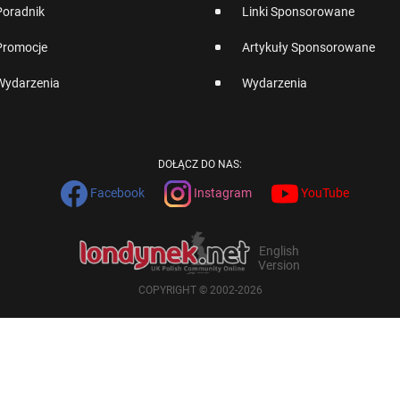
Poradnik
Linki Sponsorowane
Promocje
Artykuły Sponsorowane
Wydarzenia
Wydarzenia
DOŁĄCZ DO NAS:
Facebook
Instagram
YouTube
English
Version
COPYRIGHT © 2002-2026