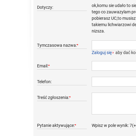
ok,komu sie udało to sie
Dotyczy:
tego co zauwazylam pro
pobierasz UC,to musisz 
takiemu lichwiarzowi de
nizsza.
Tymczasowa nazwa:
*
Zaloguj się
›
aby dać ko
Email:
*
Telefon:
Treść zgłoszenia:
*
Pytanie aktywujące:
Wpisz w pole wynik: 7(
*