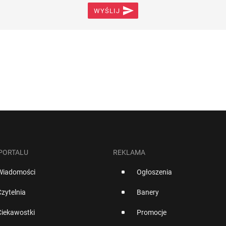

WYŚLIJ
 PORTALU
REKLAMA
Wiadomości
Ogłoszenia
Czytelnia
Banery
Ciekawostki
Promocje