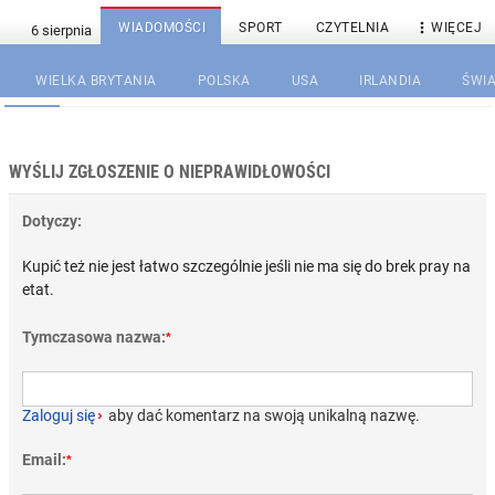

WIADOMOŚCI
SPORT
CZYTELNIA
WIĘCEJ
WIELKA BRYTANIA
POLSKA
USA
IRLANDIA
ŚWIA
WYŚLIJ ZGŁOSZENIE O NIEPRAWIDŁOWOŚCI
Dotyczy:
Kupić też nie jest łatwo szczególnie jeśli nie ma się do brek pray na
etat.
Tymczasowa nazwa:
*
Zaloguj się
›
aby dać komentarz na swoją unikalną nazwę.
Email:
*