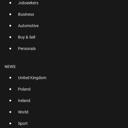
Jobseekers
Business
Automotive
Buy & Sell
Personals
NEWS
United Kingdom
Poland
Ireland
World
Sport