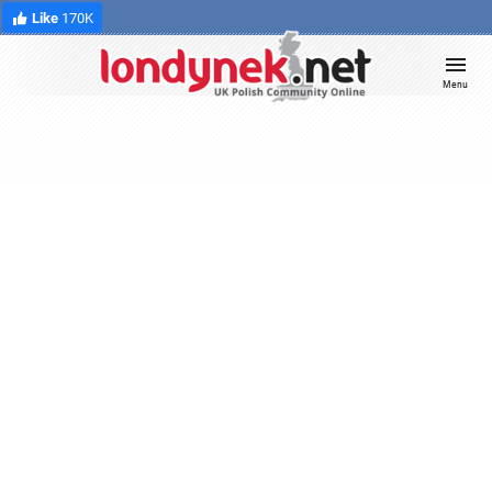
Like
170K
Menu