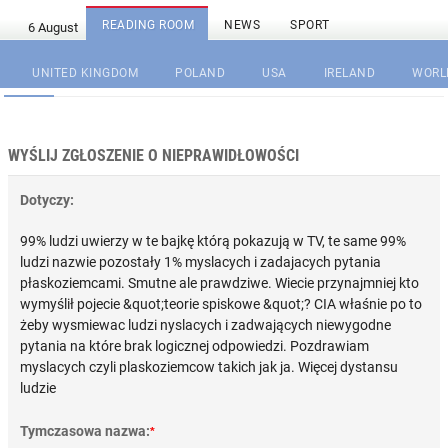
READING ROOM
NEWS
SPORT
UNITED KINGDOM
POLAND
USA
IRELAND
WORL
WYŚLIJ ZGŁOSZENIE O NIEPRAWIDŁOWOŚCI
Dotyczy:
99% ludzi uwierzy w te bajkę którą pokazują w TV, te same 99%
ludzi nazwie pozostały 1% myslacych i zadajacych pytania
płaskoziemcami. Smutne ale prawdziwe. Wiecie przynajmniej kto
wymyślił pojecie &quot;teorie spiskowe &quot;? CIA właśnie po to
żeby wysmiewac ludzi nyslacych i zadwających niewygodne
pytania na które brak logicznej odpowiedzi. Pozdrawiam
myslacych czyli plaskoziemcow takich jak ja. Więcej dystansu
ludzie
Tymczasowa nazwa:
*