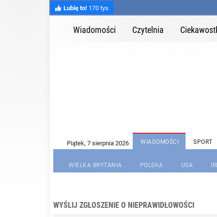
Lubię to!
170 tys.
Wiadomości
Czytelnia
Ciekawost
WIADOMOŚCI
SPORT
WIELKA BRYTANIA
POLSKA
USA
I
WYŚLIJ ZGŁOSZENIE O NIEPRAWIDŁOWOŚCI