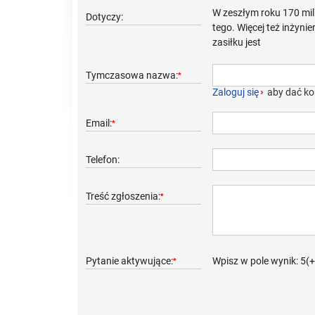
W zeszłym roku 170 mili
Dotyczy:
tego. Więcej też inżyni
zasiłku jest
Tymczasowa nazwa:
*
Zaloguj się
›
aby dać ko
Email:
*
Telefon:
Treść zgłoszenia:
*
Pytanie aktywujące:
Wpisz w pole wynik: 5(
*