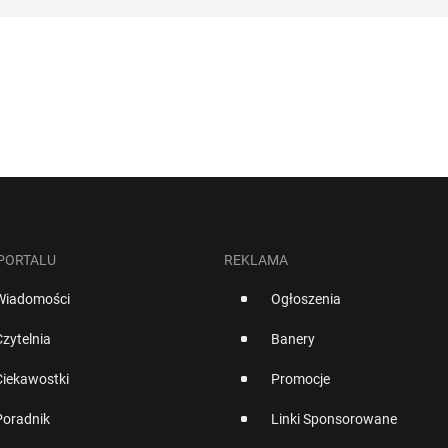
 PORTALU
REKLAMA
Wiadomości
Ogłoszenia
Czytelnia
Banery
Ciekawostki
Promocje
Poradnik
Linki Sponsorowane