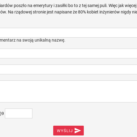
ardów poszło na emerytury i zasiłki bo to z tej samej puli. Więc jak więc
erów. Na rządowej stronie jest napisane że 80% kobiet inżynierów nigdy ni
mentarz na swoją unikalną nazwę.
+)9

WYŚLIJ