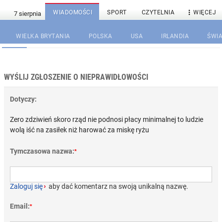

WIADOMOŚCI
SPORT
CZYTELNIA
WIĘCEJ
WIELKA BRYTANIA
POLSKA
USA
IRLANDIA
ŚWIA
WYŚLIJ ZGŁOSZENIE O NIEPRAWIDŁOWOŚCI
Dotyczy:
Zero zdziwień skoro rząd nie podnosi płacy minimalnej to ludzie
wolą iść na zasiłek niż harować za miskę ryżu
Tymczasowa nazwa:
*
Zaloguj się
›
aby dać komentarz na swoją unikalną nazwę.
Email:
*