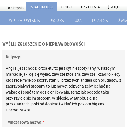

WIADOMOŚCI
SPORT
CZYTELNIA
WIĘCEJ
WIELKA BRYTANIA
POLSKA
USA
IRLANDIA
ŚWIA
WYŚLIJ ZGŁOSZENIE O NIEPRAWIDŁOWOŚCI
Dotyczy:
Anglia, jeśli chodzi o toalety to jest syf niespotykany, w każdym
markecie jak idę się wylać, zawsze ktoś sra, zawsze! Rzadko kiedy
ktoś ręce myje po skorzystaniu, przez tych angielskich brudasów z
zagrzybialymi stopami to już nawet odpycha żeby jechać na
wakacje i spać tam gdzie oni bywają, teraz jak pogoda taka
przyjrzyjcie się im stopom, w sklepie, w autobusie, na
przystankach, póki odsłonięte i widać ich poziom higieny.
Obrzydlistwo!
Tymczasowa nazwa:
*